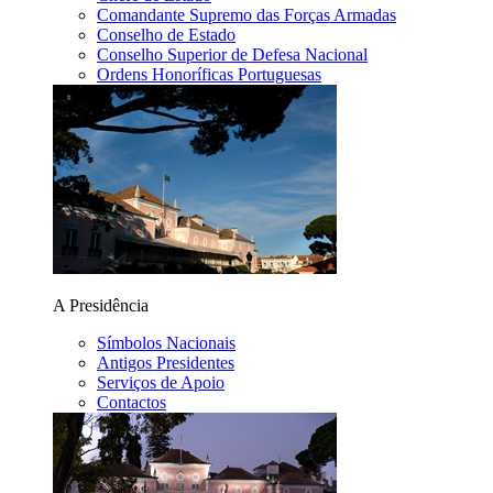
Comandante Supremo das Forças Armadas
Conselho de Estado
Conselho Superior de Defesa Nacional
Ordens Honoríficas Portuguesas
A Presidência
Símbolos Nacionais
Antigos Presidentes
Serviços de Apoio
Contactos