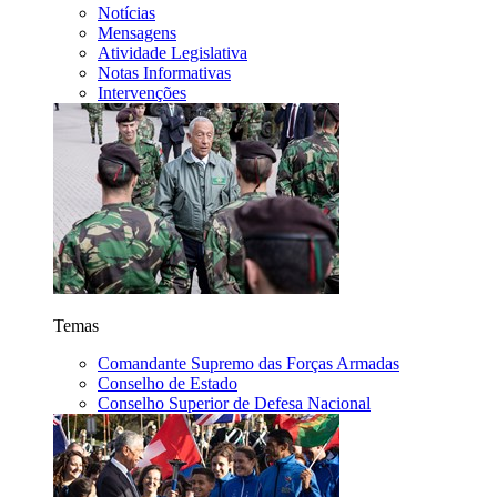
Notícias
Mensagens
Atividade Legislativa
Notas Informativas
Intervenções
Temas
Comandante Supremo das Forças Armadas
Conselho de Estado
Conselho Superior de Defesa Nacional