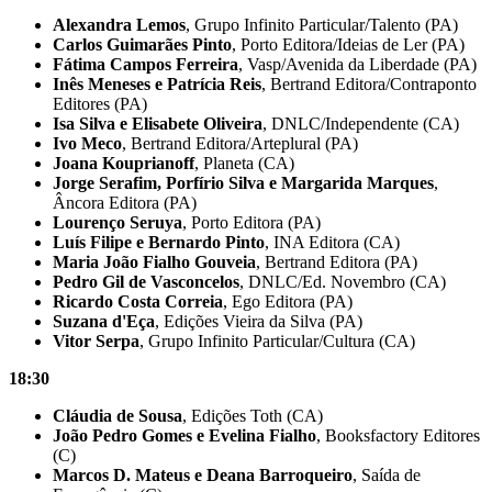
Alexandra Lemos
, Grupo Infinito Particular/Talento (PA)
Carlos Guimarães Pinto
, Porto Editora/Ideias de Ler (PA)
Fátima Campos Ferreira
, Vasp/Avenida da Liberdade (PA)
Inês Meneses e Patrícia Reis
, Bertrand Editora/Contraponto
Editores (PA)
Isa Silva e Elisabete Oliveira
, DNLC/Independente (CA)
Ivo Meco
, Bertrand Editora/Arteplural (PA)
Joana Kouprianoff
, Planeta (CA)
Jorge Serafim, Porfírio Silva e Margarida Marques
,
Âncora Editora (PA)
Lourenço Seruya
, Porto Editora (PA)
Luís Filipe e Bernardo Pinto
, INA Editora (CA)
Maria João Fialho Gouveia
, Bertrand Editora (PA)
Pedro Gil de Vasconcelos
, DNLC/Ed. Novembro (CA)
Ricardo Costa Correia
, Ego Editora (PA)
Suzana d'Eça
, Edições Vieira da Silva (PA)
Vitor Serpa
, Grupo Infinito Particular/Cultura (CA)
18:30
Cláudia de Sousa
, Edições Toth (CA)
João Pedro Gomes e Evelina Fialho
, Booksfactory Editores
(C)
Marcos D. Mateus e Deana Barroqueiro
, Saída de