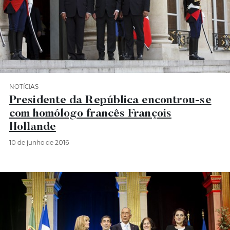
NOTÍCIAS
Categoria Notícias
Presidente da República encontrou-se
com homólogo francês François
Hollande
10 de junho de 2016