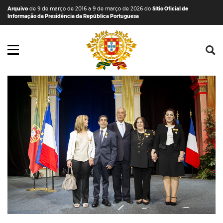
Saltar para o conteúdo (tecla de atalho c)
Mapa do Sítio
Arquivo
de 9 de março de 2016 a 9 de março de 2026 do
Sítio Oficial de
Informação da Presidência da República Portuguesa
Abrir menu principal