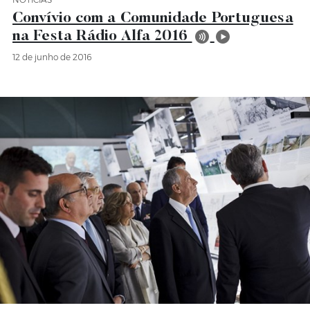
Categoria Notícias
Convívio com a Comunidade Portuguesa
na Festa Rádio Alfa 2016
12 de junho de 2016