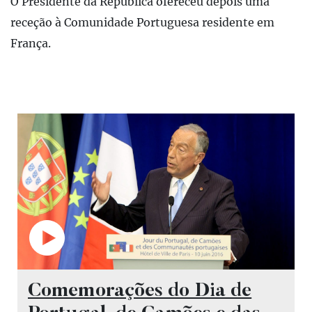
O Presidente da República ofereceu depois uma
receção à Comunidade Portuguesa residente em
França.
Vídeo
Comemorações do Dia de