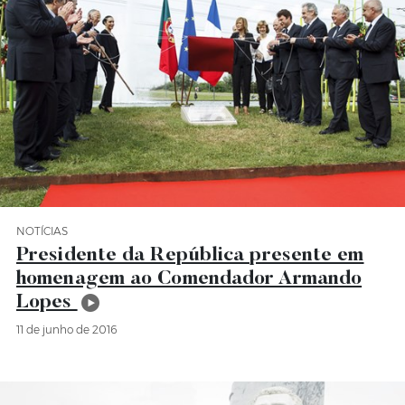
NOTÍCIAS
Categoria Notícias
Presidente da República presente em
homenagem ao Comendador Armando
Lopes
11 de junho de 2016