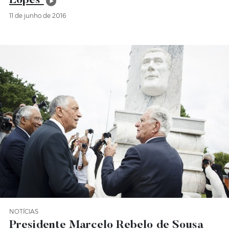
Lopes
11 de junho de 2016
NOTÍCIAS
Categoria Notícias
Presidente Marcelo Rebelo de Sousa