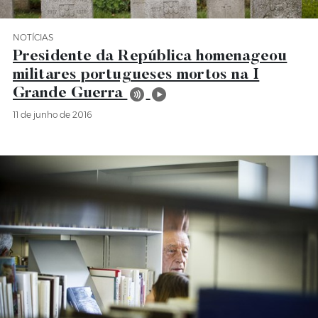
NOTÍCIAS
Categoria Notícias
Presidente da República homenageou
militares portugueses mortos na I
Grande Guerra
11 de junho de 2016