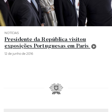
NOTÍCIAS
Categoria Notícias
Presidente da República visitou
exposições Portuguesas em Paris
12 de junho de 2016