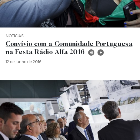
NOTÍCIAS
Categoria Notícias
Convívio com a Comunidade Portuguesa
na Festa Rádio Alfa 2016
12 de junho de 2016