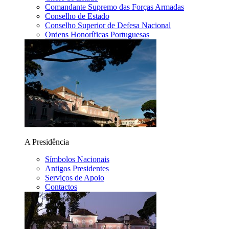
Comandante Supremo das Forças Armadas
Conselho de Estado
Conselho Superior de Defesa Nacional
Ordens Honoríficas Portuguesas
A Presidência
Símbolos Nacionais
Antigos Presidentes
Serviços de Apoio
Contactos