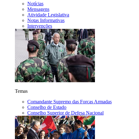
Notícias
Mensagens
Atividade Legislativa
Notas Informativas
Intervenções
Temas
Comandante Supremo das Forças Armadas
Conselho de Estado
Conselho Superior de Defesa Nacional