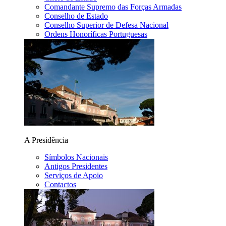
Comandante Supremo das Forças Armadas
Conselho de Estado
Conselho Superior de Defesa Nacional
Ordens Honoríficas Portuguesas
A Presidência
Símbolos Nacionais
Antigos Presidentes
Serviços de Apoio
Contactos