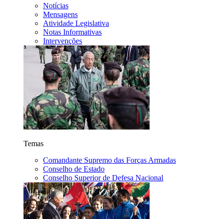
Notícias
Mensagens
Atividade Legislativa
Notas Informativas
Intervenções
Temas
Comandante Supremo das Forças Armadas
Conselho de Estado
Conselho Superior de Defesa Nacional