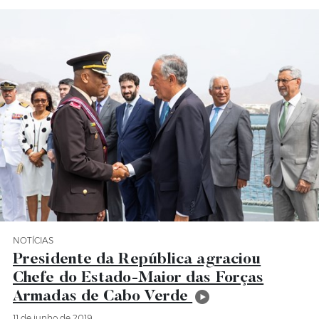
NOTÍCIAS
Categoria Notícias
Presidente da República agraciou
Chefe do Estado-Maior das Forças
Armadas de Cabo Verde
11 de junho de 2019