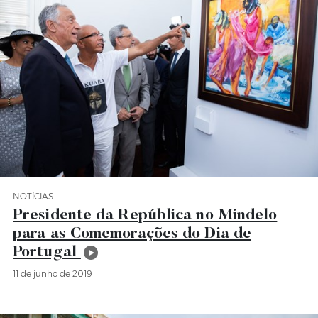
NOTÍCIAS
Categoria Notícias
Presidente da República no Mindelo
para as Comemorações do Dia de
Portugal
11 de junho de 2019