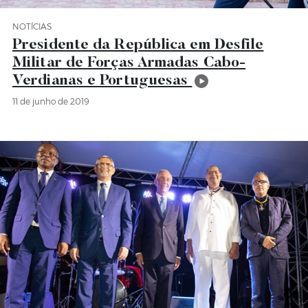
NOTÍCIAS
Categoria Notícias
Presidente da República em Desfile
Militar de Forças Armadas Cabo-
Verdianas e Portuguesas
11 de junho de 2019