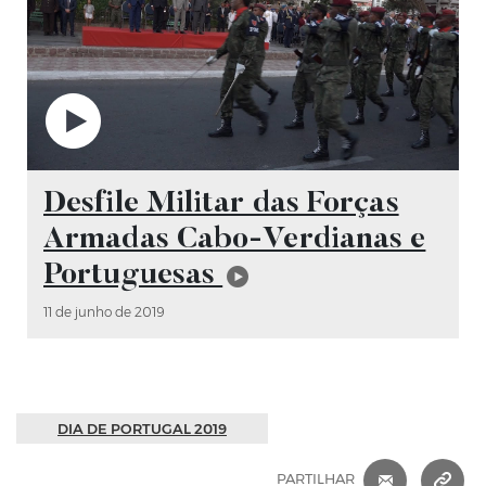
Vídeo
Desfile Militar das Forças
Armadas Cabo-Verdianas e
Portuguesas
11 de junho de 2019
DIA DE PORTUGAL 2019
CORREIO 
C
PARTILHAR