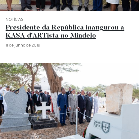
NOTÍCIAS
Categoria Notícias
Presidente da República inaugurou a
KASA d’ARTista no Mindelo
11 de junho de 2019