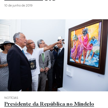
10 de junho de 2019
NOTÍCIAS
Categoria Notícias
Presidente da República no Mindelo