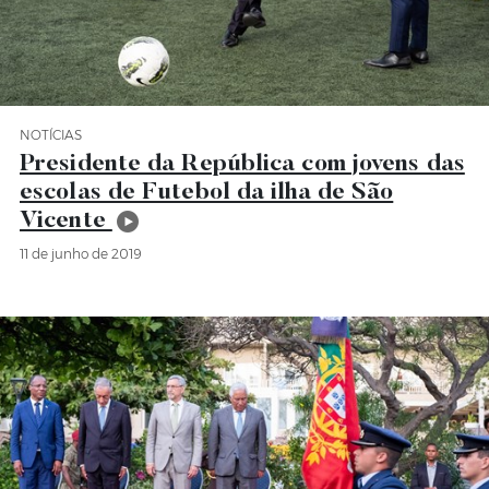
NOTÍCIAS
Categoria Notícias
Presidente da República com jovens das
escolas de Futebol da ilha de São
Vicente
11 de junho de 2019