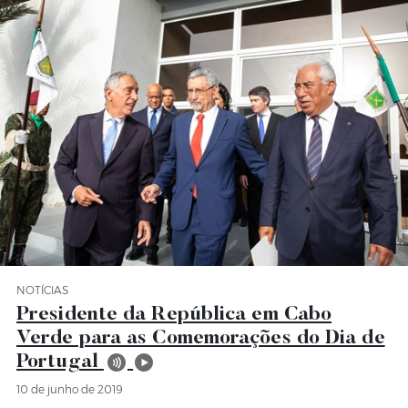
NOTÍCIAS
Categoria Notícias
Presidente da República em Cabo
Verde para as Comemorações do Dia de
Portugal
10 de junho de 2019