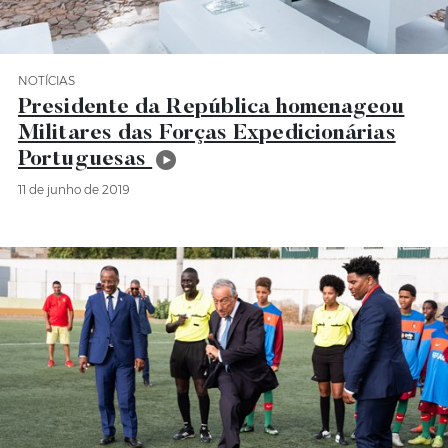
NOTÍCIAS
Categoria Notícias
Presidente da República homenageou
Militares das Forças Expedicionárias
Portuguesas
11 de junho de 2019